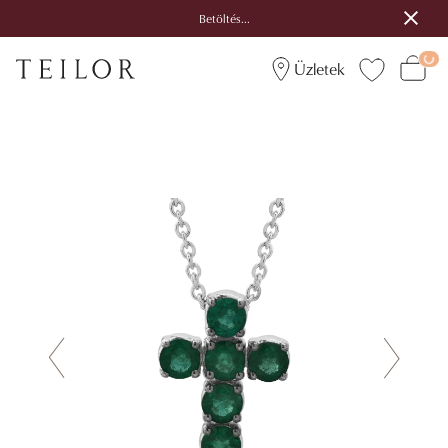
Betöltés...
Üzletek