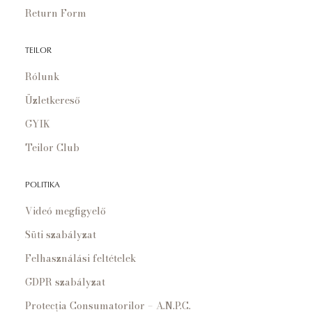
Return Form
TEILOR
Rólunk
Üzletkereső
GYIK
Teilor Club
POLITIKA
Videó megfigyelő
Süti szabályzat
Felhasználási feltételek
GDPR szabályzat
Protecția Consumatorilor – A.N.P.C.