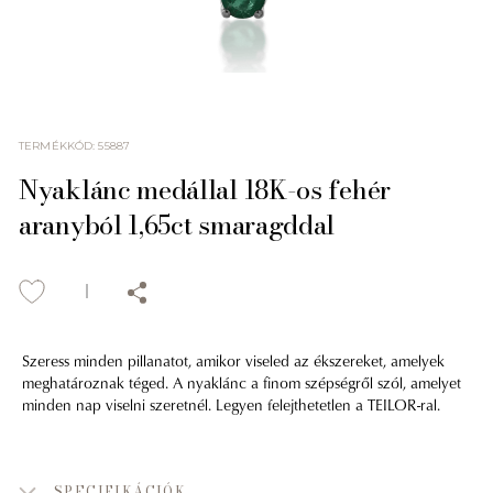
TERMÉKKÓD
:
55887
Nyaklánc medállal 18K-os fehér
aranyból 1,65ct smaragddal
Szeress minden pillanatot, amikor viseled az ékszereket, amelyek
meghatároznak téged. A nyaklánc a finom szépségről szól, amelyet
minden nap viselni szeretnél. Legyen felejthetetlen a TEILOR-ral.
SPECIFIKÁCIÓK