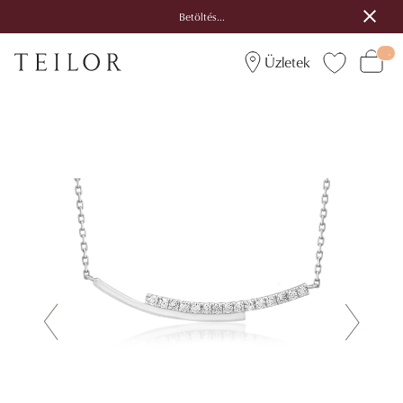
Betöltés...
Üzletek