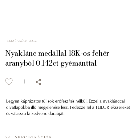
TERMÉKKÓD
:
105635
Nyaklánc medállal 18K-os fehér
aranyból 0.142ct gyémánttal
Legyen káprázatos túl sok erőfeszítés nélkül. Ezzel a nyaklánccal
divatlapokba illő megjelenése lesz. Fedezze fel a TEILOR ékszereket
és válassza ki kedvenc darabját.
SPECIFIKÁCIÓK