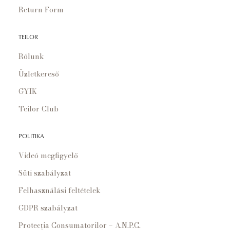
Return Form
TEILOR
Rólunk
Üzletkereső
GYIK
Teilor Club
POLITIKA
Videó megfigyelő
Süti szabályzat
Felhasználási feltételek
GDPR szabályzat
Protecția Consumatorilor – A.N.P.C.