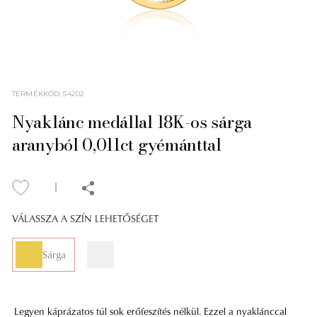
TERMÉKKÓD
:
54202
Nyaklánc medállal 18K-os sárga
aranyból 0,011ct gyémánttal
VÁLASSZA A SZÍN LEHETŐSÉGET
Sárga
Legyen káprázatos túl sok erőfeszítés nélkül. Ezzel a nyaklánccal