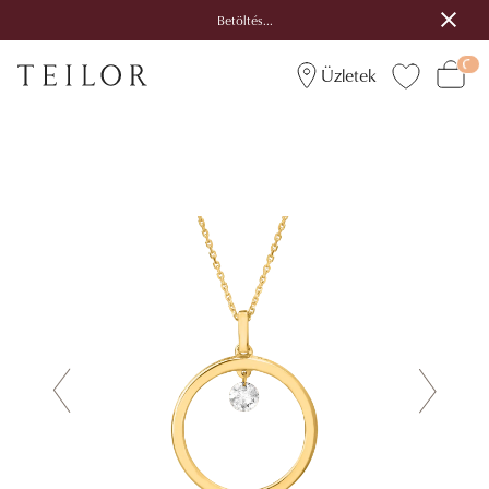
Betöltés...
Üzletek