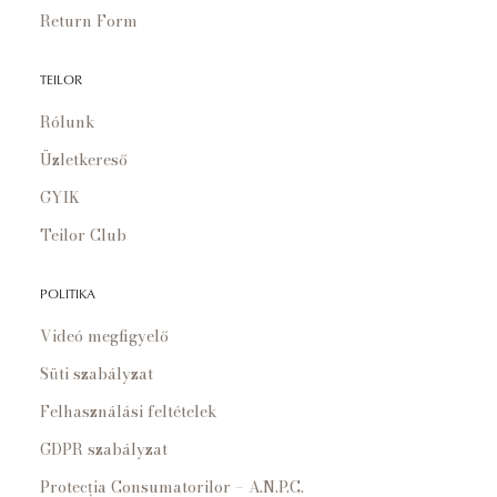
Return Form
TEILOR
Rólunk
Üzletkereső
GYIK
Teilor Club
POLITIKA
Videó megfigyelő
Süti szabályzat
Felhasználási feltételek
GDPR szabályzat
Protecția Consumatorilor – A.N.P.C.