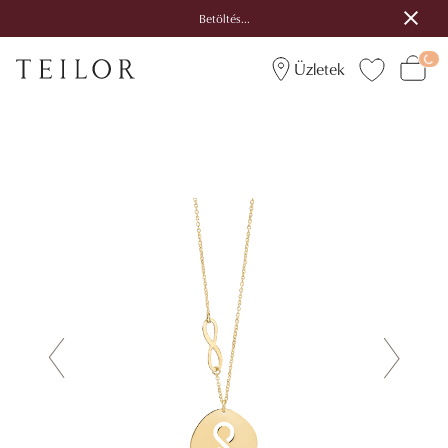
Betöltés...
Üzletek