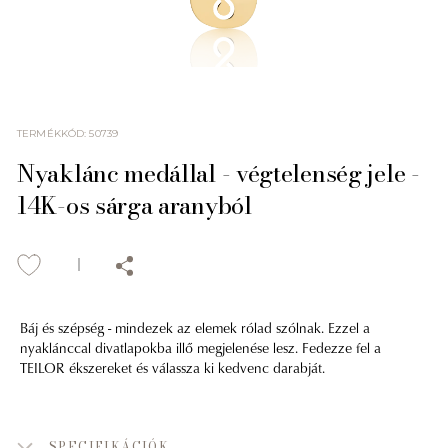
TERMÉKKÓD
:
50739
Nyaklánc medállal - végtelenség jele -
14K-os sárga aranyból
Báj és szépség - mindezek az elemek rólad szólnak. Ezzel a
nyaklánccal divatlapokba illő megjelenése lesz. Fedezze fel a
TEILOR ékszereket és válassza ki kedvenc darabját.
SPECIFIKÁCIÓK