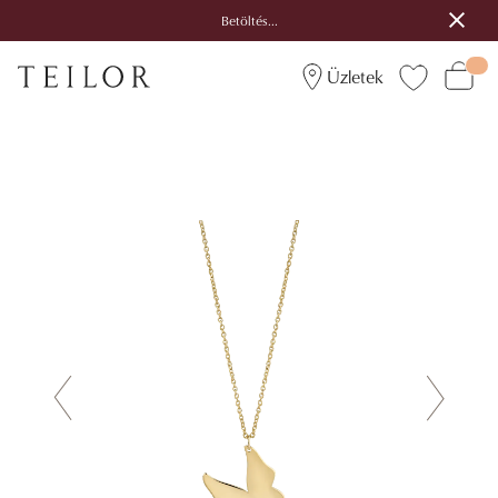
Betöltés...
Üzletek