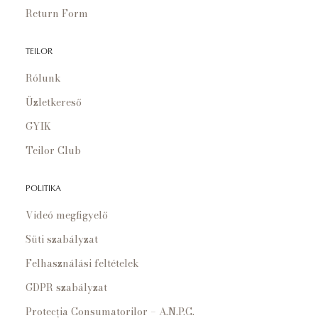
Return Form
TEILOR
Rólunk
Üzletkereső
GYIK
Teilor Club
POLITIKA
Videó megfigyelő
Süti szabályzat
Felhasználási feltételek
GDPR szabályzat
Protecția Consumatorilor – A.N.P.C.