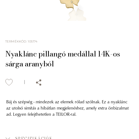
TERMÉKKÓD
:
105174
Nyaklánc pillangó medállal 14K-os
sárga aranyból
Báj és szépség - mindezek az elemek rólad szólnak. Ez a nyaklánc
az utolsó simítás a hibátlan megjelenéshez, amely extra önbizalmat
ad. Legyen felejthetetlen a TEILOR-ral.
SPECIFIKÁCIÓK