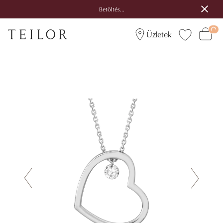
Betöltés...
Üzletek