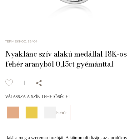
TERMÉKKÓD
:
52404
Nyaklánc szív alakú medállal 18K-os
fehér aranyból 0,15ct gyémánttal
VÁLASSZA A SZÍN LEHETŐSÉGET
Fehér
Találja meg a szerencsehozóját. A kifinomult dizájn, az aprólékos