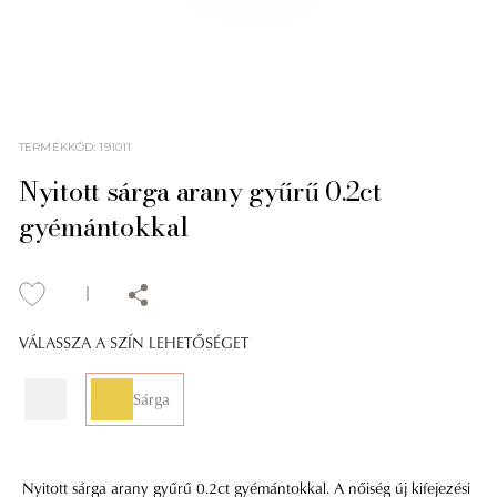
TERMÉKKÓD
:
191011
Nyitott sárga arany gyűrű 0.2ct
gyémántokkal
VÁLASSZA A SZÍN LEHETŐSÉGET
Sárga
Nyitott sárga arany gyűrű 0.2ct gyémántokkal. A nőiség új kifejezési