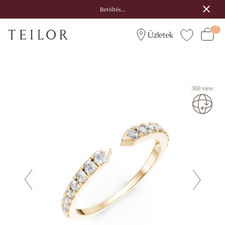
Betöltés...
Üzletek
360 view