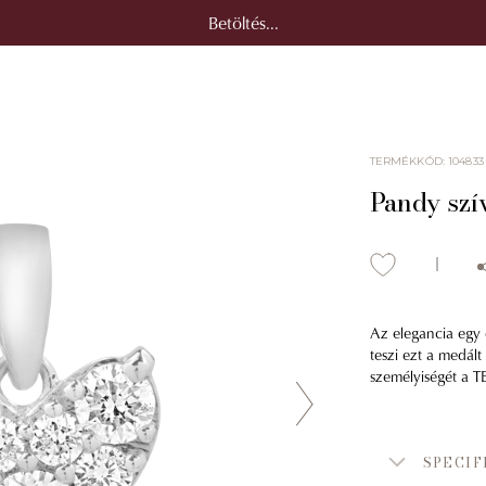
Betöltés...
TERMÉKKÓD
:
104833
Pandy szí
Az elegancia egy 
teszi ezt a medált
személyiségét a T
SPECIF