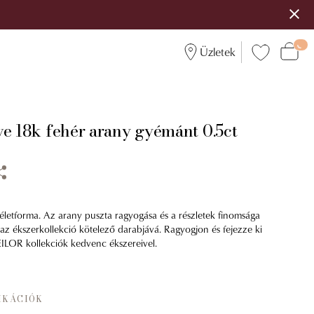
Üzletek
ve 18k fehér arany gyémánt 0.5ct
életforma. Az arany puszta ragyogása és a részletek finomsága
 az ékszerkollekció kötelező darabjává. Ragyogjon és fejezze ki
EILOR kollekciók kedvenc ékszereivel.
IKÁCIÓK