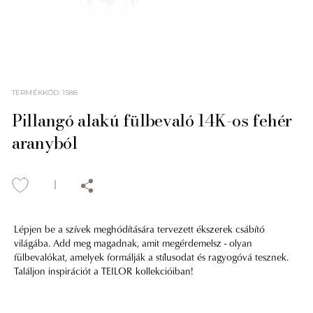
TERMÉKKÓD
:
1588
Pillangó alakú fülbevaló 14K-os fehér
aranyból
Lépjen be a szívek meghódítására tervezett ékszerek csábító
világába. Add meg magadnak, amit megérdemelsz - olyan
fülbevalókat, amelyek formálják a stílusodat és ragyogóvá tesznek.
Találjon inspirációt a TEILOR kollekcióiban!