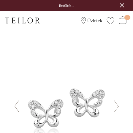
Betöltés...
Üzletek