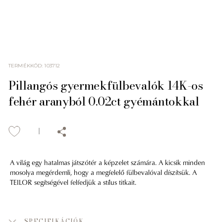
TERMÉKKÓD
:
103712
Pillangós gyermekfülbevalók 14K-os
fehér aranyból 0.02ct gyémántokkal
A világ egy hatalmas játszótér a képzelet számára. A kicsik minden
mosolya megérdemli, hogy a megfelelő fülbevalóval díszítsük. A
TEILOR segítségével felfedjük a stílus titkait.
SPECIFIKÁCIÓK