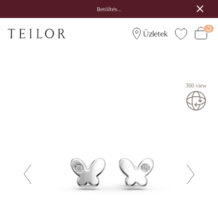
Betöltés...
Üzletek
360 view