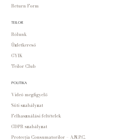
Return Form
TEILOR
Rólunk
Üzletkereső
GYIK
Teilor Club
POLITIKA
Videó megfigyelő
Süti szabályzat
Felhasználási feltételek
GDPR szabályzat
Protecția Consumatorilor – A.N.P.C.