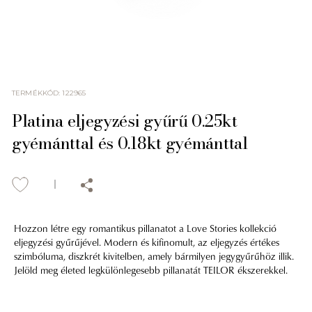
TERMÉKKÓD
:
122965
Platina eljegyzési gyűrű 0.25kt
gyémánttal és 0.18kt gyémánttal
Hozzon létre egy romantikus pillanatot a Love Stories kollekció
eljegyzési gyűrűjével. Modern és kifinomult, az eljegyzés értékes
szimbóluma, diszkrét kivitelben, amely bármilyen jegygyűrűhöz illik.
Jelöld meg életed legkülönlegesebb pillanatát TEILOR ékszerekkel.