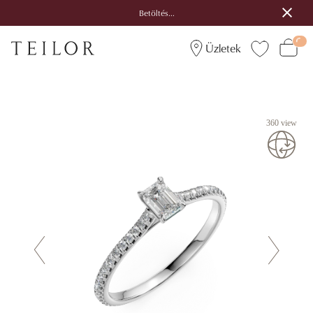
Betöltés...
Üzletek
360 view