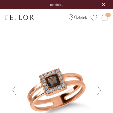
Betöltés...
Üzletek