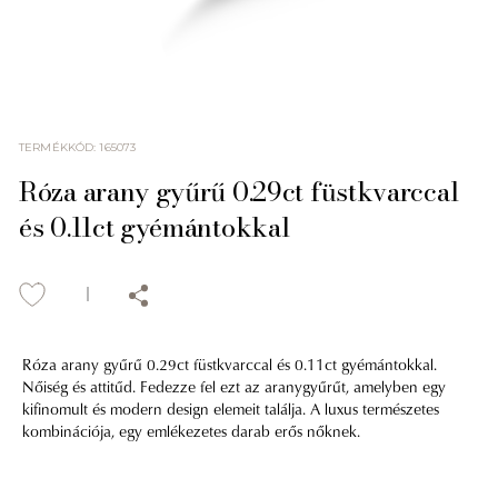
TERMÉKKÓD
:
165073
Róza arany gyűrű 0.29ct füstkvarccal
és 0.11ct gyémántokkal
Róza arany gyűrű 0.29ct füstkvarccal és 0.11ct gyémántokkal.
Nőiség és attitűd. Fedezze fel ezt az aranygyűrűt, amelyben egy
kifinomult és modern design elemeit találja. A luxus természetes
kombinációja, egy emlékezetes darab erős nőknek.