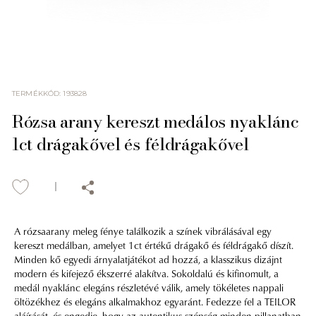
TERMÉKKÓD
:
193828
Rózsa arany kereszt medálos nyaklánc
1ct drágakővel és féldrágakővel
A rózsaarany meleg fénye találkozik a színek vibrálásával egy
kereszt medálban, amelyet 1ct értékű drágakő és féldrágakő díszít.
Minden kő egyedi árnyalatjátékot ad hozzá, a klasszikus dizájnt
modern és kifejező ékszerré alakítva. Sokoldalú és kifinomult, a
medál nyaklánc elegáns részletévé válik, amely tökéletes nappali
öltözékhez és elegáns alkalmakhoz egyaránt. Fedezze fel a TEILOR
aláírását, és engedje, hogy az autentikus szépség minden pillanatban