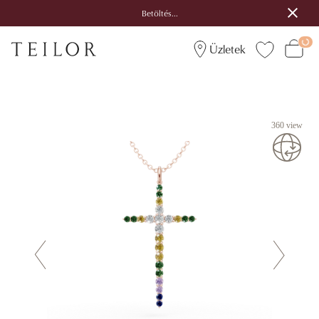
Betöltés...
Üzletek
360 view