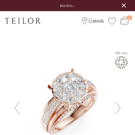
Betöltés...
Üzletek
360 view