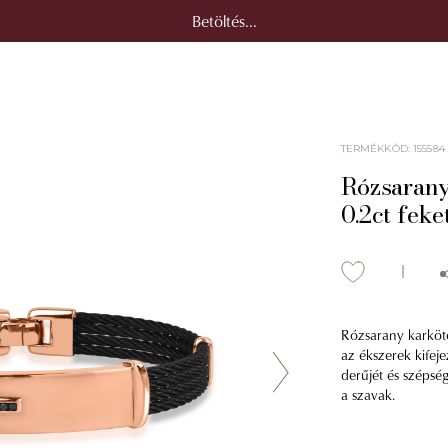
Betöltés...
TERMÉKKÓD
:
155584
Rózsarany 
0.2ct fek
Rózsarany karkötő
az ékszerek kifeje
derűjét és szépség
a szavak.