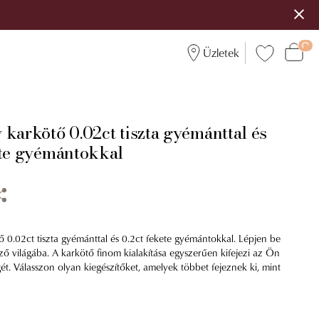
Üzletek
karkötő 0.02ct tiszta gyémánttal és
ete gyémántokkal
 0.02ct tiszta gyémánttal és 0.2ct fekete gyémántokkal. Lépjen be
ző világába. A karkötő finom kialakítása egyszerűen kifejezi az Ön
ét. Válasszon olyan kiegészítőket, amelyek többet fejeznek ki, mint