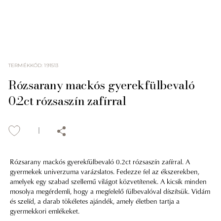
TERMÉKKÓD
:
191513
Rózsarany mackós gyerekfülbevaló
0.2ct rózsaszín zafírral
Rózsarany mackós gyerekfülbevaló 0.2ct rózsaszín zafírral. A
gyermekek univerzuma varázslatos. Fedezze fel az ékszerekben,
amelyek egy szabad szellemű világot közvetítenek. A kicsik minden
mosolya megérdemli, hogy a megfelelő fülbevalóval díszítsük. Vidám
és szelíd, a darab tökéletes ajándék, amely életben tartja a
gyermekkori emlékeket.