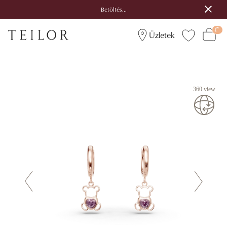
Betöltés...
Üzletek
360 view