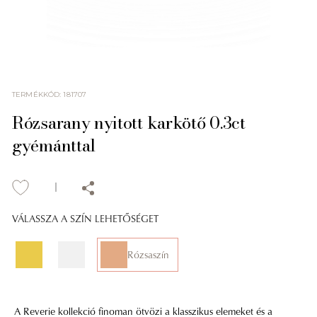
TERMÉKKÓD
:
181707
Rózsarany nyitott karkötő 0.3ct
gyémánttal
VÁLASSZA A SZÍN LEHETŐSÉGET
Rózsaszín
A Reverie kollekció finoman ötvözi a klasszikus elemeket és a