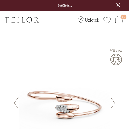
Betöltés...
Üzletek
360 view