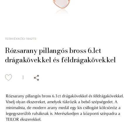
TERMÉKKÓD
:
184273
Rózsarany pillangós bross 6.1ct
drágakövekkel és féldrágakövekkel
Rózsarany pillangós bross 6.1ct drágakövekkel és féldrágakövekkel.
Viselj olyan ékszereket, amelyek tükrözik a belső szépségedet. A
minimalista, de modern arany medál egy kis csillogást kölcsönöz a
legegyszerűbb ruháknak is. Merészkedjen a központi színpadra a
TEILOR ékszerekkel.