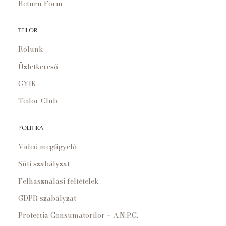
Return Form
TEILOR
Rólunk
Üzletkereső
GYIK
Teilor Club
POLITIKA
Videó megfigyelő
Süti szabályzat
Felhasználási feltételek
GDPR szabályzat
Protecția Consumatorilor – A.N.P.C.