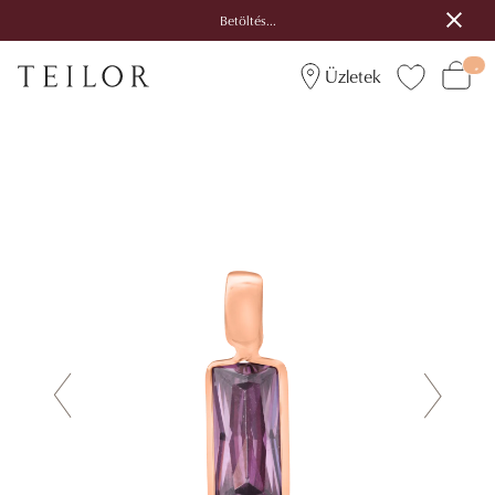
Betöltés...
Üzletek