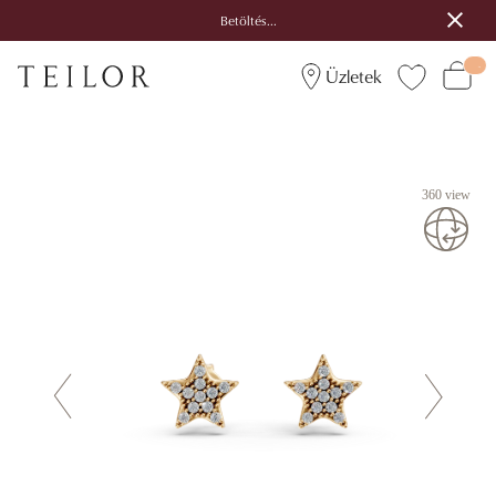
Betöltés...
Üzletek
360 view