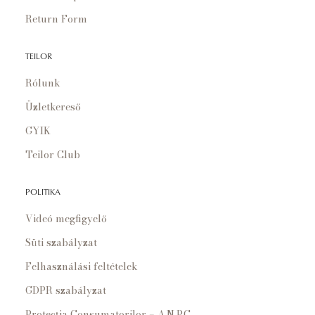
Return Form
TEILOR
Rólunk
Üzletkereső
GYIK
Teilor Club
POLITIKA
Videó megfigyelő
Süti szabályzat
Felhasználási feltételek
GDPR szabályzat
Protecția Consumatorilor – A.N.P.C.