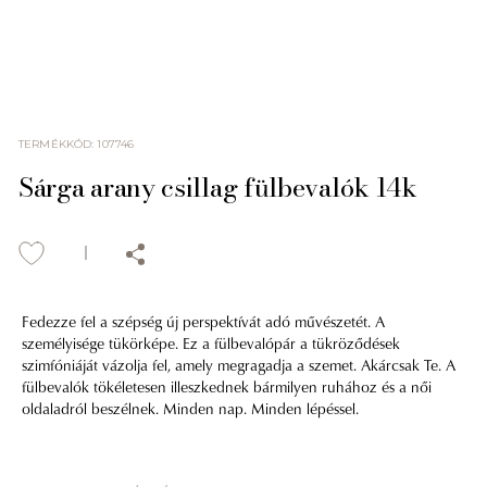
TERMÉKKÓD
:
107746
Sárga arany csillag fülbevalók 14k
Fedezze fel a szépség új perspektívát adó művészetét. A
személyisége tükörképe. Ez a fülbevalópár a tükröződések
szimfóniáját vázolja fel, amely megragadja a szemet. Akárcsak Te. A
fülbevalók tökéletesen illeszkednek bármilyen ruhához és a női
oldaladról beszélnek. Minden nap. Minden lépéssel.