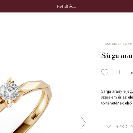
Betöltés...
TERMÉKKÓD
:
184391
Sárga aran
Sárga arany eljegy
szerelem és az el
történetének első 
SPECIF