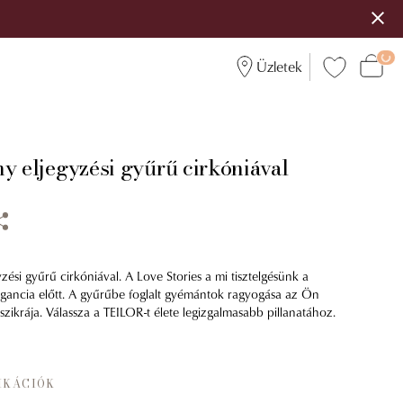
Üzletek
y eljegyzési gyűrű cirkóniával
zési gyűrű cirkóniával. A Love Stories a mi tisztelgésünk a
egancia előtt. A gyűrűbe foglalt gyémántok ragyogása az Ön
szikrája. Válassza a TEILOR-t élete legizgalmasabb pillanatához.
IKÁCIÓK