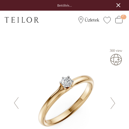
Betöltés...
Üzletek
360 view