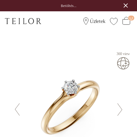
Betöltés...
Üzletek
360 view