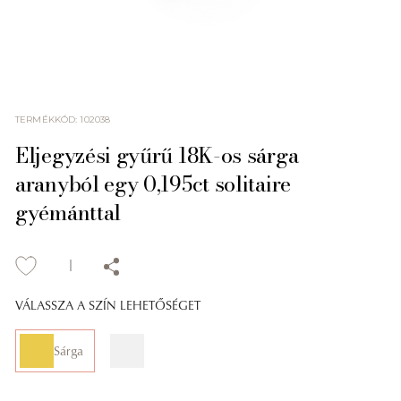
TERMÉKKÓD
:
102038
Eljegyzési gyűrű 18K-os sárga
aranyból egy 0,195ct solitaire
gyémánttal
VÁLASSZA A SZÍN LEHETŐSÉGET
Sárga