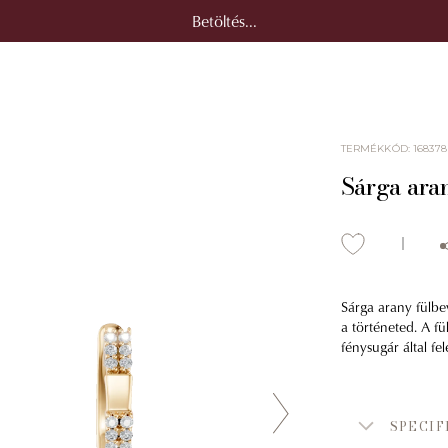
Betöltés...
TERMÉKKÓD
:
168378
Sárga ara
Sárga arany fülbe
a történeted. A f
fénysugár által fe
SPECIF