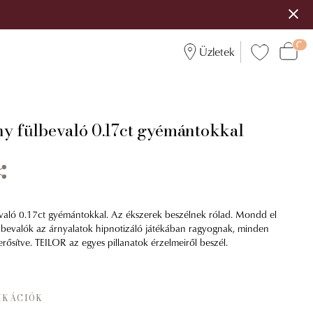
Üzletek
ny fülbevaló 0.17ct gyémántokkal
való 0.17ct gyémántokkal. Az ékszerek beszélnek rólad. Mondd el
ülbevalók az árnyalatok hipnotizáló játékában ragyognak, minden
lerősítve. TEILOR az egyes pillanatok érzelmeiről beszél.
IKÁCIÓK