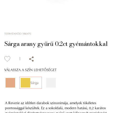
TERMÉKKÓD
:
186475
Sárga arany gyűrű 0.2ct gyémántokkal
VÁLASSZA A SZÍN LEHETŐSÉGET
Sárga
A Reverie az időtlen darabok szinonimája, amelyek tökéletes
pontossággal készültek. Ez a sokoldalú, modern hatású, 0,2 karátos
gyémántokkal díszítettsárgaarany gyűrű szett kifinomult megjelenést