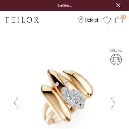
Betöltés...
Üzletek
360 view