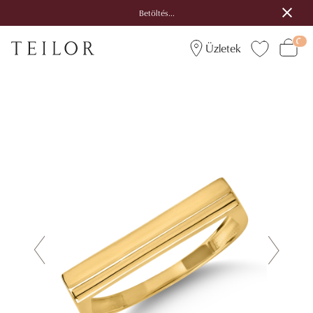
Betöltés...
Üzletek