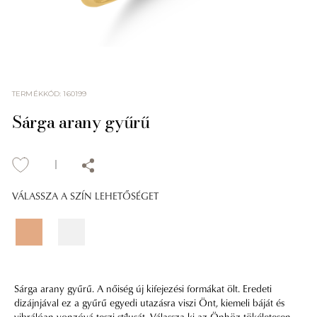
TERMÉKKÓD
:
160199
Sárga arany gyűrű
VÁLASSZA A SZÍN LEHETŐSÉGET
Sárga arany gyűrű. A nőiség új kifejezési formákat ölt. Eredeti
dizájnjával ez a gyűrű egyedi utazásra viszi Önt, kiemeli báját és
vibrálóan vonzóvá teszi stílusát. Válassza ki az Önhöz tökéletesen