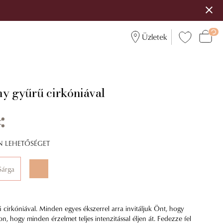
Üzletek
ny gyűrű cirkóniával
ÍN LEHETŐSÉGET
Sárga
 cirkóniával. Minden egyes ékszerrel arra invitáljuk Önt, hogy
n, hogy minden érzelmet teljes intenzitással éljen át. Fedezze fel