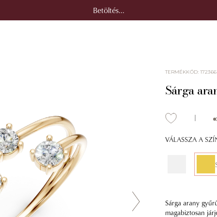
Betöltés...
TERMÉKKÓD
:
172366
Sárga ara
VÁLASSZA A SZ
Sárga arany gyűrű
magabiztosan járjo