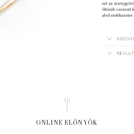
ezt az aranygyűrű
öltözék varázsát k
ahol emlékezetes 
SPECIF
SZÁLLÍ
ONLINE ELŐNYÖK