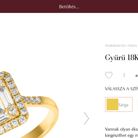
Betöltés...
TERMÉKKÓD
:
174314
Gyűrű 18K
VÁLASSZA A SZ
Sárga
Vannak olyan éksz
kiegészíthet egy mi