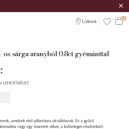
Üzletek
-os sárga aranyból 0.8ct gyémánttal
ÍN LEHETŐSÉGET
erek, amelyek első pillantásra elcsábítanak. Ez a gyűrű
nimalista vagy egy összetett stílust, a különleges részletekért.