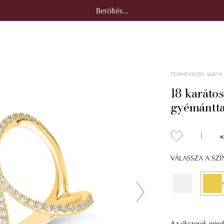
Betöltés...
TERMÉKKÓD
:
46879
18 karátos
gyémántta
VÁLASSZA A SZ
Az ékszerek mindig