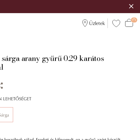
Üzletek
 sárga arany gyűrű 0.29 karátos
l
ÍN LEHETŐSÉGET
Sárga
 beszélnek rólad. Eredeti és kifinomult, ez a gyűrű azért készült,