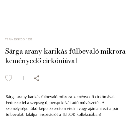
TERMÉKKÓD
:
1333
Sárga arany karikás fülbevaló mikrora
keményedő cirkóniával
Sárga arany karikás fülbevaló mikrora keményedő cirkóniával.
Fedezze fel a szépség új perspektívát adó művészetét. A
személyisége tükörképe. Szeretem viselni vagy ajánlani ezt a pár
fülbevalót. Találjon inspirációt a TEILOR kollekcióiban!