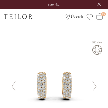
Betöltés...
Üzletek
360 view