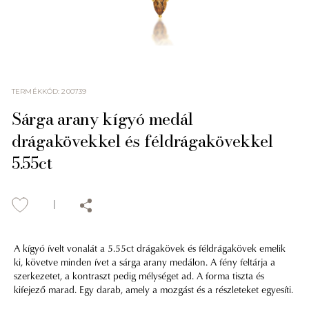
TERMÉKKÓD
:
200739
Sárga arany kígyó medál
drágakövekkel és féldrágakövekkel
5.55ct
A kígyó ívelt vonalát a 5.55ct drágakövek és féldrágakövek emelik
ki, követve minden ívet a sárga arany medálon. A fény feltárja a
szerkezetet, a kontraszt pedig mélységet ad. A forma tiszta és
kifejező marad. Egy darab, amely a mozgást és a részleteket egyesíti.