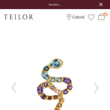
Betöltés...
Üzletek