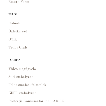
Return Form
TEILOR
Rólunk
Üzletkereső
GYIK
Teilor Club
POLITIKA
Videó megfigyelő
Süti szabályzat
Felhasználási feltételek
GDPR szabályzat
Protecția Consumatorilor – A.N.P.C.