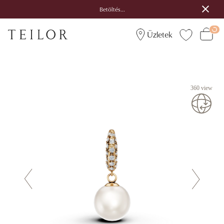
Betöltés...
Üzletek
360 view