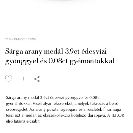
TERMÉKKÓD
:
178318
Sárga arany medál 3.9ct édesvízi
gyönggyel és 0.08ct gyémántokkal
Sárga arany medál 3.9ct édesvízi gyönggyel és 0.08ct
gyémántokkal. Viselj olyan ékszereket, amelyek tükrözik a belső
szépségedet. Az arany puszta ragyogása és a részletek finomsága
teszi ezt a medált az ékszerkollekció kötelező darabjává. A TEILOR
első látásra elcsábít.