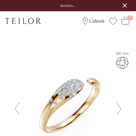
Betöltés...
Üzletek
360 view