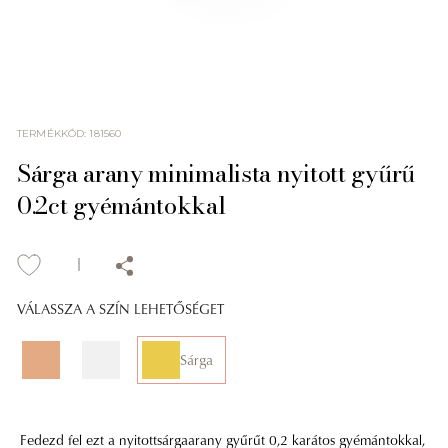
TERMÉKKÓD
:
181560
Sárga arany minimalista nyitott gyűrű
0.2ct gyémántokkal
VÁLASSZA A SZÍN LEHETŐSÉGET
Sárga
Fedezd fel ezt a nyitottsárgaarany gyűrűt 0,2 karátos gyémántokkal,