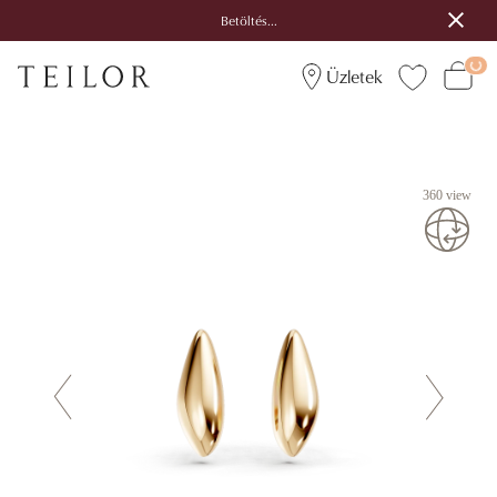
Betöltés...
Üzletek
360 view