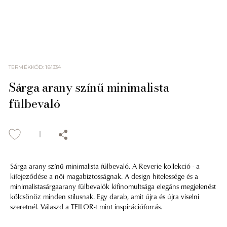
TERMÉKKÓD
:
181334
Sárga arany színű minimalista
fülbevaló
Sárga arany színű minimalista fülbevaló. A Reverie kollekció - a
kifejeződése a női magabiztosságnak. A design hitelessége és a
minimalistasárgaarany fülbevalók kifinomultsága elegáns megjelenést
kölcsönöz minden stílusnak. Egy darab, amit újra és újra viselni
szeretnél. Válaszd a TEILOR-t mint inspirációforrás.