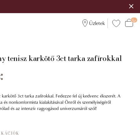
Üzletek
y tenisz karkötő 3ct tarka zafírokkal
 karkötő 3ct tarka zafírokkal. Fedezze fel új kedvenc ékszerét. A
ta és nonkonformista kialakításával Önről és személyiségéről
rólad és az intenzív ragyogásod univerzumáról szól!
IKÁCIÓK