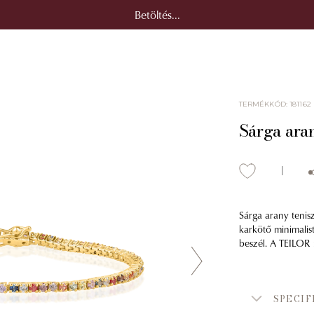
Betöltés...
TERMÉKKÓD
:
181162
Sárga aran
Sárga arany tenisz
karkötő minimalis
beszél. A TEILOR 
SPECIF