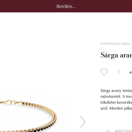
Betöltés...
TERMÉKKÓD
:
55045
Sárga ara
Sárga arany tenis
művészetét. A ten
tökéletes keverék
szól. Minden pill
SPECIF