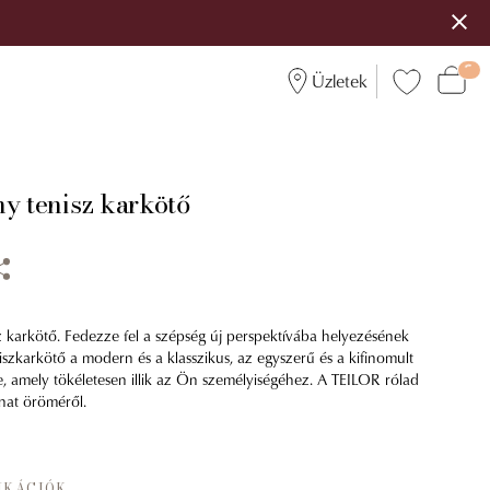
Üzletek
ny tenisz karkötő
z karkötő. Fedezze fel a szépség új perspektívába helyezésének
iszkarkötő a modern és a klasszikus, az egyszerű és a kifinomult
e, amely tökéletesen illik az Ön személyiségéhez. A TEILOR rólad
anat öröméről.
IKÁCIÓK