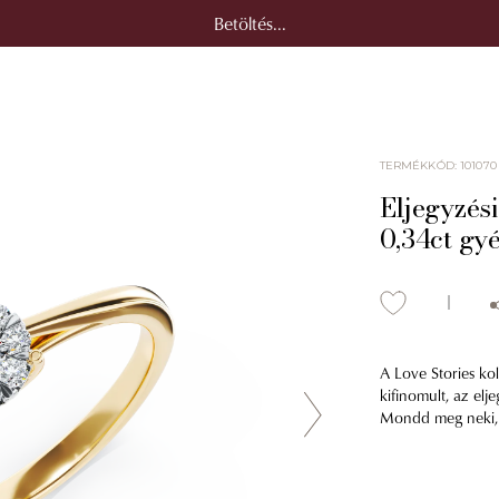
Betöltés...
TERMÉKKÓD
:
101070
Eljegyzés
0,34ct gy
A Love Stories kol
kifinomult, az elj
Mondd meg neki, h