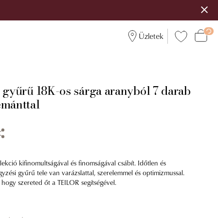
Üzletek
i gyűrű 18K-os sárga aranyból 7 darab
émánttal
lekció kifinomultságával és finomságával csábít. Időtlen és
egyzési gyűrű tele van varázslattal, szerelemmel és optimizmussal.
ogy szereted őt a TEILOR segítségével.