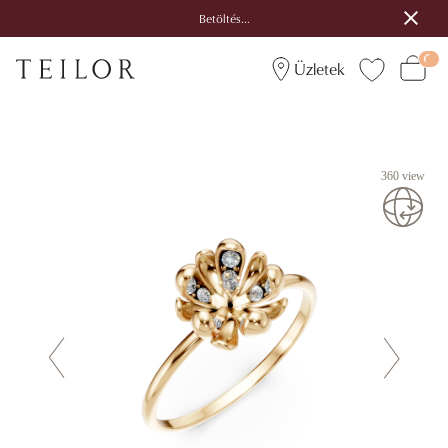
Betöltés...
Üzletek
360 view