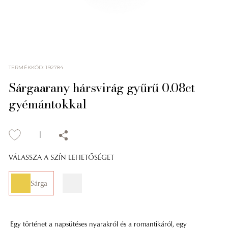
TERMÉKKÓD
:
192784
Sárgaarany hársvirág gyűrű 0.08ct
gyémántokkal
VÁLASSZA A SZÍN LEHETŐSÉGET
Sárga
Egy történet a napsütéses nyarakról és a romantikáról, egy