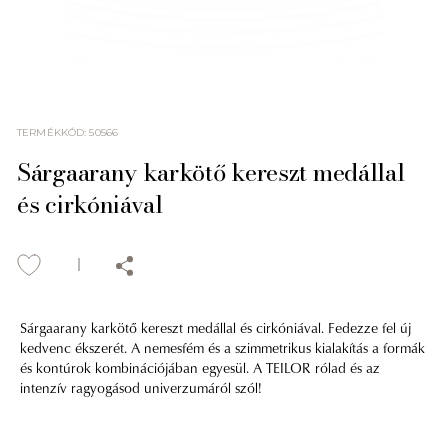
TERMÉKKÓD
:
50566
Sárgaarany karkötő kereszt medállal
és cirkóniával
Sárgaarany karkötő kereszt medállal és cirkóniával. Fedezze fel új
kedvenc ékszerét. A nemesfém és a szimmetrikus kialakítás a formák
és kontúrok kombinációjában egyesül. A TEILOR rólad és az
intenzív ragyogásod univerzumáról szól!