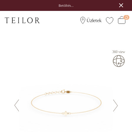
Betöltés...
Üzletek
360 view