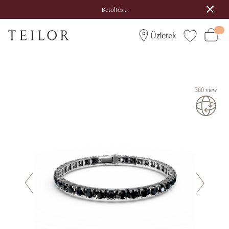
Betöltés...
Üzletek
360 view