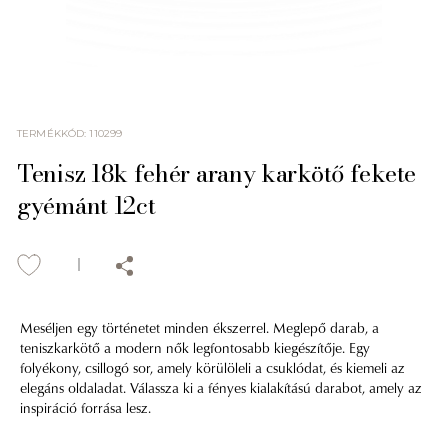
TERMÉKKÓD
:
110299
Tenisz 18k fehér arany karkötő fekete
gyémánt 12ct
Meséljen egy történetet minden ékszerrel. Meglepő darab, a
teniszkarkötő a modern nők legfontosabb kiegészítője. Egy
folyékony, csillogó sor, amely körülöleli a csuklódat, és kiemeli az
elegáns oldaladat. Válassza ki a fényes kialakítású darabot, amely az
inspiráció forrása lesz.