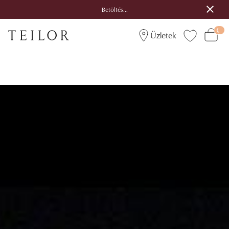
Betöltés...
Üzletek