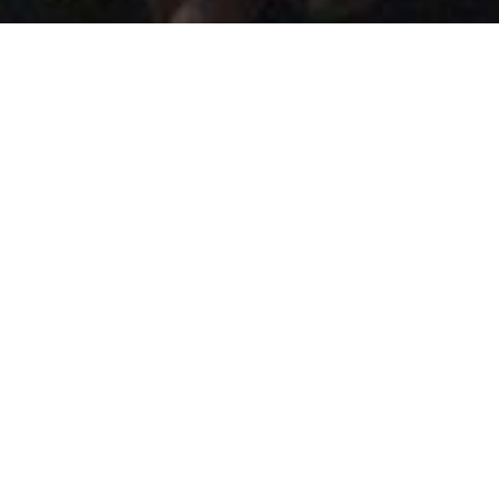
LEGENDS WEAR LEGENDS
A siker kézjegye
A teniszkarkötő újragondolása az Ilie Năstase-val közösen
létrehozott kapszulakollekcióban.