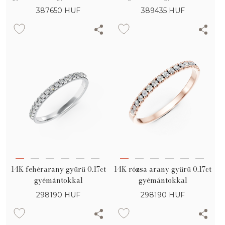
gyémántokkal
387650
HUF
389435
HUF
14K fehérarany gyűrű 0.17ct
14K rózsa arany gyűrű 0.17ct
gyémántokkal
gyémántokkal
298190
HUF
298190
HUF