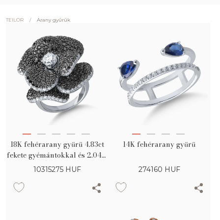
/
Arany gyűrűk
TEILOR
18K fehérarany gyűrű 4.83ct
14K fehérarany gyűrű
fekete gyémántokkal és 2.04ct
tiszta gyémántokkal
10315275
HUF
274160
HUF