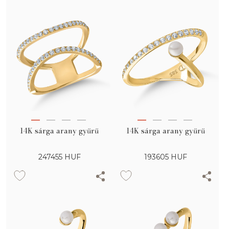
14K sárga arany gyűrű
14K sárga arany gyűrű
247455
HUF
193605
HUF