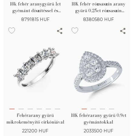
18k fehér aranygyűrű 1ct
18K fehér-rózsaszín arany
gyémánt díszítéssel és
gyűrű 0,25ct rózsaszín
gyémántokkal 0.64ct
gyémántokkal és 0.71ct tiszta
8791815
HUF
8380580
HUF
gyémántokkal
Fehérarany gyűrű
18K fehérarany gyűrű 0.9ct
mikrokeményítő cirkóniával
gyémántokkal
221200
HUF
2033500
HUF