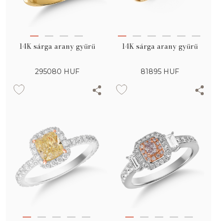
14K sárga arany gyűrű
14K sárga arany gyűrű
295080
HUF
81895
HUF