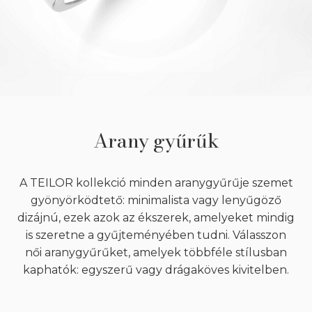
Arany gyűrűk
A TEILOR kollekció minden aranygyűrűje szemet
gyönyörködtető: minimalista vagy lenyűgöző
dizájnú, ezek azok az ékszerek, amelyeket mindig
is szeretne a gyűjteményében tudni. Válasszon
női aranygyűrűket, amelyek többféle stílusban
kaphatók: egyszerű vagy drágaköves kivitelben.