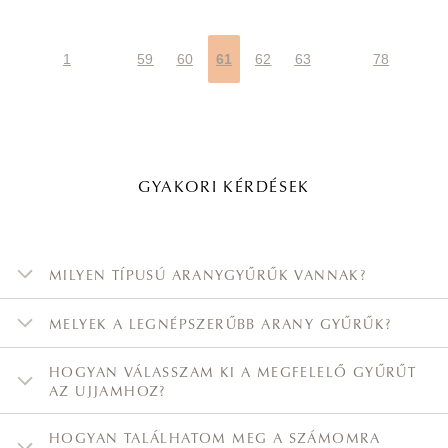
1
59
60
61
62
63
78
GYAKORI KÉRDÉSEK
MILYEN TÍPUSÚ ARANYGYŰRŰK VANNAK?
MELYEK A LEGNÉPSZERŰBB ARANY GYŰRŰK?
HOGYAN VÁLASSZAM KI A MEGFELELŐ GYŰRŰT
AZ UJJAMHOZ?
HOGYAN TALÁLHATOM MEG A SZÁMOMRA