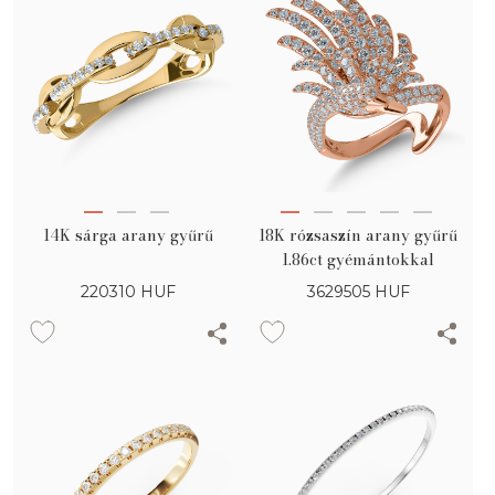
14K sárga arany gyűrű
18K rózsaszín arany gyűrű
1.86ct gyémántokkal
220310
HUF
3629505
HUF