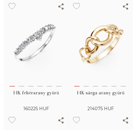
14K fehérarany gyűrű
14K sárga arany gyűrű
160225
HUF
214075
HUF