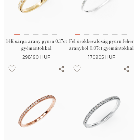
14K sárga arany gyűrű 0.17ct
Fél örökkévalóság gyűrű fehér
gyémántokkal
aranyból 0.07ct gyémántokkal
298190
HUF
170905
HUF