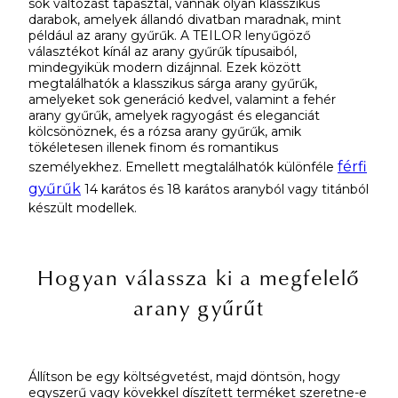
sok változást tapasztal, vannak olyan klasszikus
darabok, amelyek állandó divatban maradnak, mint
például az arany gyűrűk. A TEILOR lenyűgöző
választékot kínál az arany gyűrűk típusaiból,
mindegyikük modern dizájnnal. Ezek között
megtalálhatók a klasszikus sárga arany gyűrűk,
amelyeket sok generáció kedvel, valamint a fehér
arany gyűrűk, amelyek ragyogást és eleganciát
kölcsönöznek, és a rózsa arany gyűrűk, amik
tökéletesen illenek finom és romantikus
férfi
személyekhez. Emellett megtalálhatók különféle
gyűrűk
14 karátos és 18 karátos aranyból vagy titánból
készült modellek.
Hogyan válassza ki a megfelelő
arany gyűrűt
Állítson be egy költségvetést, majd döntsön, hogy
egyszerű vagy kövekkel díszített terméket szeretne-e