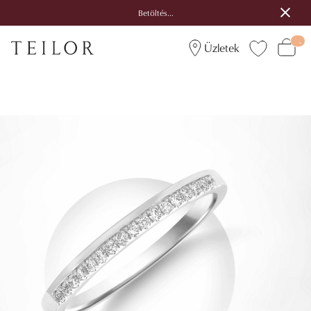
Betöltés...
Üzletek