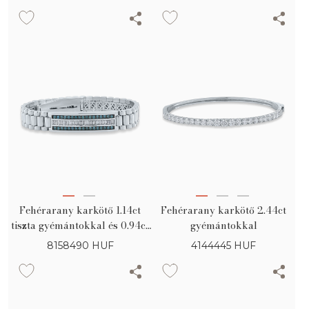
Fehérarany karkötő 1.14ct
Fehérarany karkötő 2.44ct
tiszta gyémántokkal és 0.94ct
gyémántokkal
kék gyémántokkal
8158490
HUF
4144445
HUF