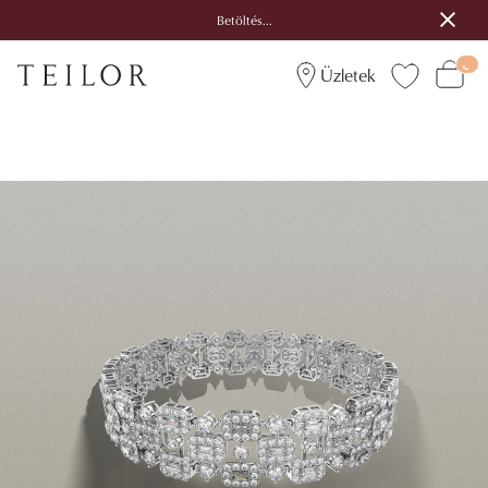
Betöltés...
Üzletek