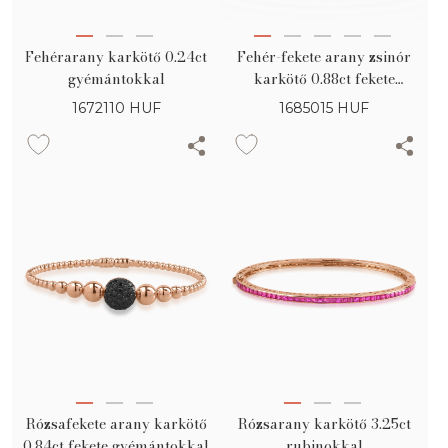
Fehérarany karkötő 0.24ct
Fehér-fekete arany zsinór
gyémántokkal
karkötő 0.88ct fekete
gyémántokkal és 0.08ct tiszta
1672110
HUF
1685015
HUF
gyémántokkal
Rózsafekete arany karkötő
Rózsarany karkötő 3.25ct
0.84ct fekete gyémántokkal
rubinokkal