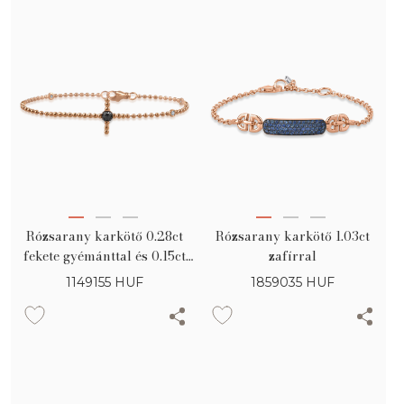
Rózsarany karkötő 0.28ct
Rózsarany karkötő 1.03ct
fekete gyémánttal és 0.15ct
zafírral
tiszta gyémántokkal
1149155
HUF
1859035
HUF