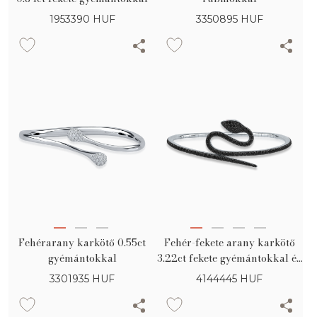
1953390
HUF
3350895
HUF
Fehérarany karkötő 0.55ct
Fehér-fekete arany karkötő
gyémántokkal
3.22ct fekete gyémántokkal és
0.03ct rubinokkal
3301935
HUF
4144445
HUF