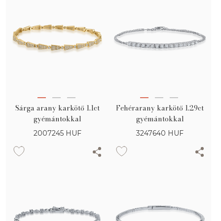
Sárga arany karkötő 1.1ct
Fehérarany karkötő 1.29ct
gyémántokkal
gyémántokkal
2007245
HUF
3247640
HUF