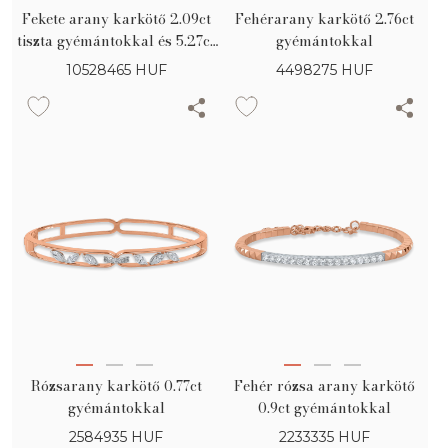
Fekete arany karkötő 2.09ct
Fehérarany karkötő 2.76ct
tiszta gyémántokkal és 5.27ct
gyémántokkal
fekete gyémántokkal
10528465
HUF
4498275
HUF
Rózsarany karkötő 0.77ct
Fehér rózsa arany karkötő
gyémántokkal
0.9ct gyémántokkal
2584935
HUF
2233335
HUF