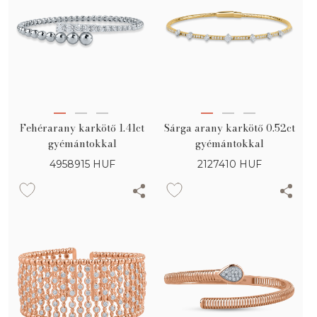
Fehérarany karkötő 1.41ct
Sárga arany karkötő 0.52ct
gyémántokkal
gyémántokkal
4958915
HUF
2127410
HUF