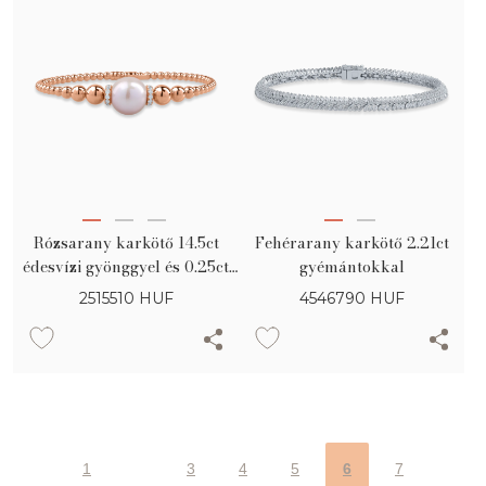
Rózsarany karkötő 14.5ct
Fehérarany karkötő 2.21ct
édesvízi gyönggyel és 0.25ct
gyémántokkal
gyémántokkal
2515510
HUF
4546790
HUF
1
3
4
5
6
7