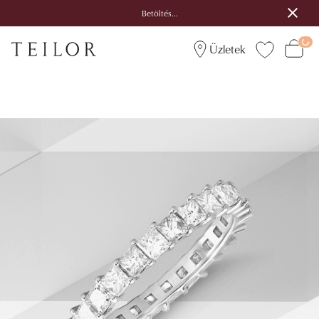
Betöltés...
Üzletek