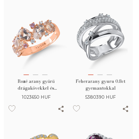
Rozé arany gyűrű
Feherarany gyuru 0.8ct
drágakövekkel és
gyemantokkal
féldrágakövekkel 3.1ct
1023650
HUF
5380390
HUF