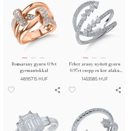
Rozsarany gyuru 0.9ct
Feher arany nyitott gyuru
gyemantokkal
0.97ct csepp es kor alaku
gyemantokkal
4895715
HUF
1453585
HUF