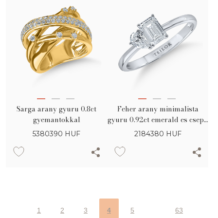
Sarga arany gyuru 0.8ct
Feher arany minimalista
gyemantokkal
gyuru 0.92ct emerald es csepp
alaku gyemantokkal
5380390
HUF
2184380
HUF
1
2
3
4
5
63