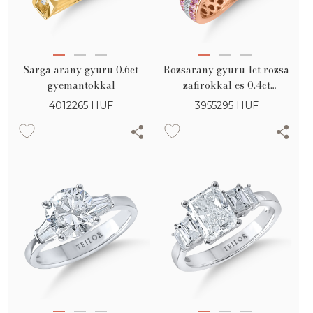
Sarga arany gyuru 0.6ct
Rozsarany gyuru 1ct rozsa
gyemantokkal
zafirokkal es 0.4ct
gyemantokkal
4012265
HUF
3955295
HUF