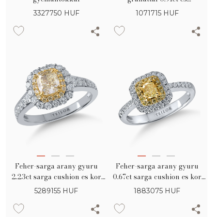
gyémántokkal 0.31ct
3327750
HUF
1071715
HUF
Feher-sarga arany gyuru
Feher-sarga arany gyuru
2.23ct sarga cushion es kor
0.67ct sarga cushion es kor
alaku gyemantokkal es
alaku gyemantokkal es
5289155
HUF
1883075
HUF
szintelen gyemantokkal
szintelen gyemantokkal