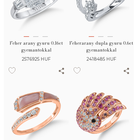
Feher arany gyuru 0.16ct
Feherarany dupla gyuru 0.6ct
gyemantokkal
gyemantokkal
2576925
HUF
2418485
HUF