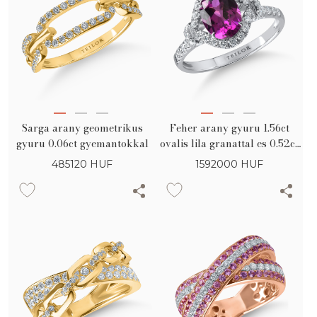
Sarga arany geometrikus
Feher arany gyuru 1.56ct
gyuru 0.06ct gyemantokkal
ovalis lila granattal es 0.52ct
gyemantokkal
485120
HUF
1592000
HUF