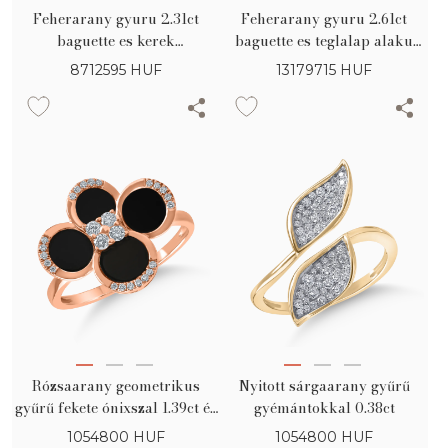
Feherarany gyuru 2.31ct
Feherarany gyuru 2.61ct
baguette es kerek
baguette es teglalap alaku
gyemantokkal
gyemantokkal
8712595
HUF
13179715
HUF
Rózsaarany geometrikus
Nyitott sárgaarany gyűrű
gyűrű fekete ónixszal 1.39ct és
gyémántokkal 0.38ct
gyémántokkal 0.16ct
1054800
HUF
1054800
HUF