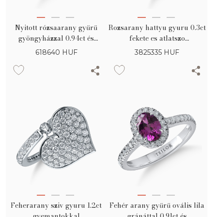
Nyitott rózsaarany gyűrű
Rozsarany hattyu gyuru 0.3ct
gyöngyházzal 0.94ct és
fekete es atlatszo
gyémántokkal 0.16ct
gyemantokkal es 1.2ct rozsa
618640
HUF
3825335
HUF
zafirokkal
Feherarany sziv gyuru 1.2ct
Fehér arany gyűrű ovális lila
gyemantokkal
gránáttal 0.91ct és